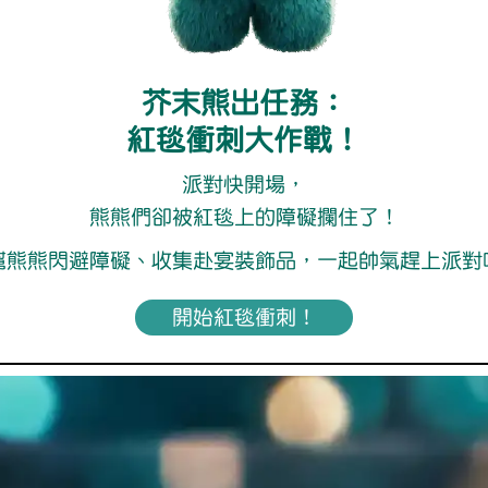
芥末熊出任務：
紅毯衝刺大作戰！
派對快開場，
熊熊們卻被紅毯上的障礙攔住了！
幫熊熊閃避障礙、收集赴宴裝飾品，一起帥氣趕上派對
開始紅毯衝刺！